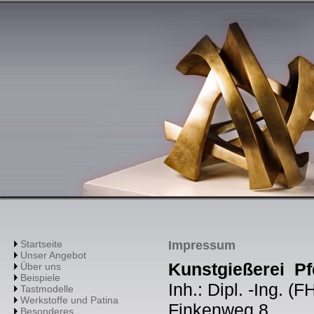
Startseite
Impressum
Unser Angebot
Kunstgießerei Pf
Über uns
Beispiele
Inh.: Dipl. -Ing. (F
Tastmodelle
Werkstoffe und Patina
Finkenweg 8
Besonderes