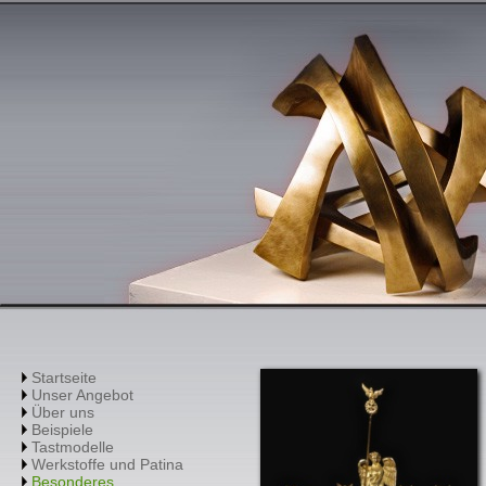
Startseite
Unser Angebot
Über uns
Beispiele
Tastmodelle
Werkstoffe und Patina
Besonderes